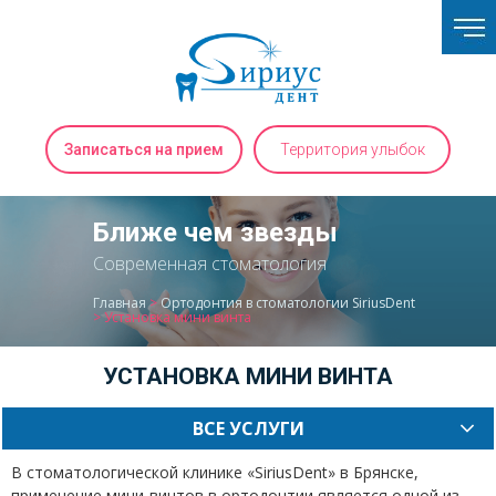
Записаться на прием
Территория улыбок
Ближе чем звезды
Современная стоматология
Главная
>
Ортодонтия в стоматологии SiriusDent
>
Установка мини винта
УСТАНОВКА МИНИ ВИНТА
ВСЕ УСЛУГИ
В стоматологической клинике «SiriusDent» в Брянске,
применение мини-винтов в ортодонтии является одной из