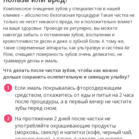
Комплексное очищение зубов у специалистов в нашей
клинике – абсолютно безопасная процедура! Такая чистка не
только не несет никакого вреда, но и положительно влияет
на ваше здоровье. Проводя ее регулярно, вы можете
навсегда забыть о потемнении зубов, воспалении и
кровоточивости десен и даже о зубной боли. К тому же,
такие современные аппараты, как ультразвук и система Air
Flow, очищают поверхность зубов очень деликатно, не
травмируя десны и эмаль.
Что делать после чистки зубов, чтобы как можно
дольше сохранить ослепительную и сияющую улыбку?
Если эмаль покрывалась фторсодержащим
средством, откажитесь от еды и питья на 2 часа
после процедуры, а в первый вечер не чистите
зубы перед сном;
На протяжении 2 дней после чистки не
употребляйте окрашивающие продукты
(морковь, свеклу) и напитки (кофе, черный чай,
красное вино), а также, в идеале, не курите;