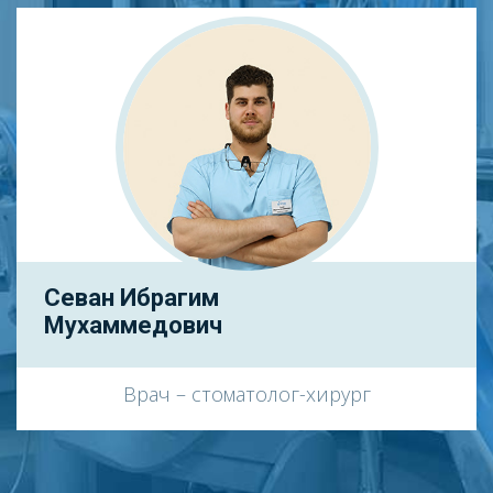
Севан Ибрагим
Мухаммедович
Врач – стоматолог-хирург