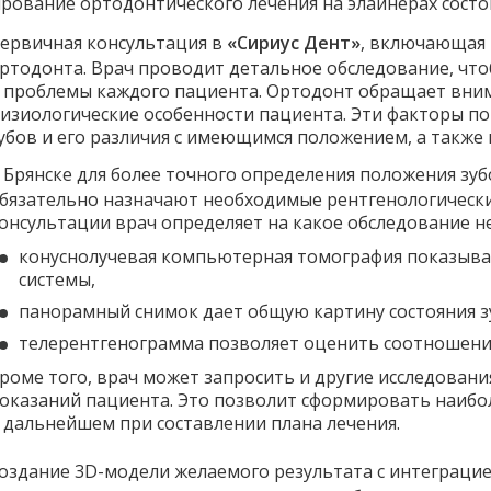
рование ортодонтического лечения на элайнерах состои
ервичная консультация в
«Сириус Дент»
, включающая 
ртодонта. Врач проводит детальное обследование, чт
 проблемы каждого пациента. Ортодонт обращает вним
изиологические особенности пациента. Эти факторы 
убов и его различия с имеющимся положением, а также
 Брянске для более точного определения положения зуб
бязательно назначают необходимые рентгенологически
онсультации врач определяет на какое обследование 
конуснолучевая компьютерная томография показыва
системы,
панорамный снимок дает общую картину состояния з
телерентгенограмма позволяет оценить соотношение
роме того, врач может запросить и другие исследован
оказаний пациента. Это позволит сформировать наибо
 дальнейшем при составлении плана лечения.
оздание 3D-модели желаемого результата с интеграцие