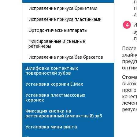
п
п
Исправление прикуса брекетами
д
Исправление прикуса пластинками
И
Ортодонтические аппараты
з
п
Фиксированные и съёмные
ретейнеры
После
элайн
Исправление прикуса без брекетов
предп
оптим
Шлифовка контактных
поверхностей зубов
Стома
высок
Установка коронки E.Max
прогр
Установка пластмассовых
качес
коронок
лечен
резул
Фиксация кнопки на
ретенированный (импактный) зуб
Установка мини винта