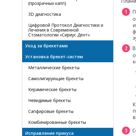
Плани
(прозрачных капп)
П
3D диагностика
о
и
Цифровой Протокол Диагностики и
Лечения в Современной
ф
Стоматологии «Сириус Дент»
з
Уход за брекетами
В
о
Установка брекет-систем
к
Металлические брекеты
Самолигирующие брекеты
Керамические брекеты
Невидимые брекеты
К
п
Сапфировые брекеты
в
Комбинированные брекеты
С
Исправление прикуса