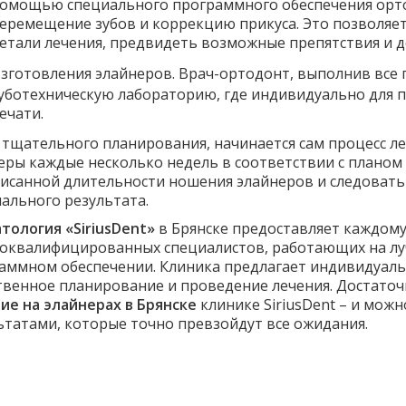
омощью специального программного обеспечения орто
еремещение зубов и коррекцию прикуса. Это позволяе
етали лечения, предвидеть возможные препятствия и д
зготовления элайнеров. Врач-ортодонт, выполнив все 
уботехническую лабораторию, где индивидуально для 
ечати.
 тщательного планирования, начинается сам процесс ле
еры каждые несколько недель в соответствии с планом
исанной длительности ношения элайнеров и следовать
ального результата.
тология «SiriusDent»
в Брянске предоставляет каждому
оквалифицированных специалистов, работающих на л
аммном обеспечении. Клиника предлагает индивидуаль
твенное планирование и проведение лечения. Достато
ие на элайнерах в Брянске
клинике SiriusDent – и мож
ьтатами, которые точно превзойдут все ожидания.