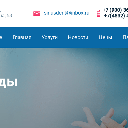
+7 (900) 3
,
siriusdent@inbox.ru
+7(4832) 
на, 53
е
Главная
Услуги
Новости
Цены
П
зды