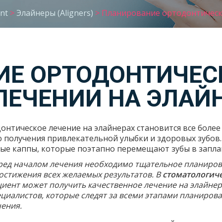
nt
>
Элайнеры (Aligners)
>
Планирование ортодонтическо
Е ОРТОДОНТИЧЕС
ЛЕЧЕНИИ НА ЭЛАЙ
онтическое лечение на элайнерах становится все боле
 получения привлекательной улыбки и здоровых зубов
ые каппы, которые поэтапно перемещают зубы в запл
ред началом лечения необходимо тщательное планиров
остижения всех желаемых результатов. В
стоматологиче
циент может получить качественное лечение на элайне
ециалистов, которые следят за всеми этапами планиров
чения.