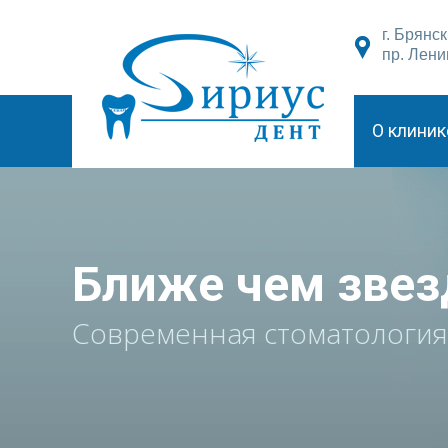
г. Брянск
пр. Лени
О клиник
Ближе чем зве
Современная стоматология