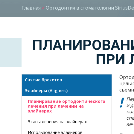
Главная
>
Ортодонтия в стоматологии SiriusDe
ПЛАНИРОВАНИ
ПРИ 
Ортод
Снятие брекетов
целью
съемн
Элайнеры (Aligners)
Пе
Планирование ортодонтического
и д
лечения при лечении на
элайнерах
па
сп
Этапы лечения на элайнерах
ле
Использование элайнеров