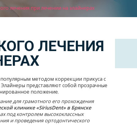
го лечения при лечении на элайнерах
КОГО ЛЕЧЕНИЯ
НЕРАХ
е популярным методом коррекции прикуса с
. Элайнеры представляют собой прозрачные
анированное положение.
ание для грамотного его прохождения
ской клинике «SiriusDent» в Брянске
рах под контролем высококлассных
ания и проведения ортодонтического