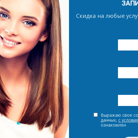
ЗАП
Скидка на любые усл
Выражаю свое со
данных,
с услови
ознакомлен