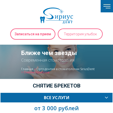
Записаться на прием
Территория улыбок
Ближе чем звезды
Современная стоматология
Главная
>
Ортодонтия в стоматологии SiriusDent
>
Снятие брекетов
СНЯТИЕ БРЕКЕТОВ
ВСЕ УСЛУГИ
от 3 000 рублей