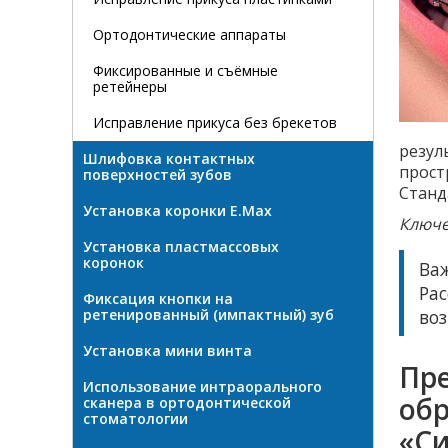
Ортодонтические аппараты
Фиксированные и съёмные
ретейнеры
Исправление прикуса без брекетов
резул
Шлифовка контактных
прост
поверхностей зубов
Станд
Установка коронки E.Max
Ключе
Установка пластмассовых
коронок
Ва
Ра
Фиксация кнопки на
ретенированный (импактный) зуб
во
Установка мини винта
Пр
Использование интраорального
об
сканера в ортодонтической
стоматологии
«С