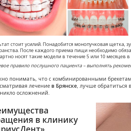
ьтат стоит усилий. Понадобится монопучковая щетка, з
ранства. После каждого приема пищи необходимо обязат
артно носят такие модели в течение 5 или 10 месяцев в 
вое правило послушного пациента – выполнять рекоме
жно понимать, что с комбинированными брекетам
ссматривая лечение
в Брянске
, лучше обратиться 
зникло осложнений.
еимущества
ращения в клинику
ириусДент»