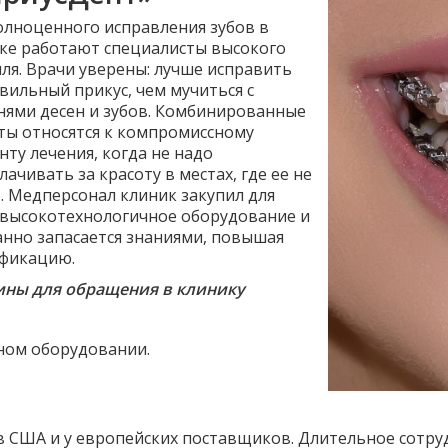
олноценного исправления зубов в
ке работают специалисты высокого
ля. Врачи уверены: лучше исправить
вильный прикус, чем мучиться с
нями десен и зубов. Комбинированные
ты относятся к компромиссному
нту лечения, когда не надо
лачивать за красоту в местах, где ее не
. Медперсонал клиник закупил для
 высокотехнологичное оборудование и
анно запасается знаниями, повышая
фикацию.
ны для обращения в клинику
ном оборудовании.
в США и у европейских поставщиков. Длительное сотру