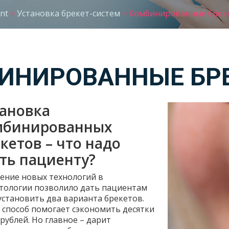
nt
>
Установка брекет-систем
>
Комбинированные брек
ИНИРОВАННЫЕ БР
ановка
мбинированных
кетов – что надо
ть пациенту?
ение новых технологий в
тологии позволило дать пациентам
установить два варианта брекетов.
 способ помогает сэкономить десятки
 рублей. Но главное – дарит