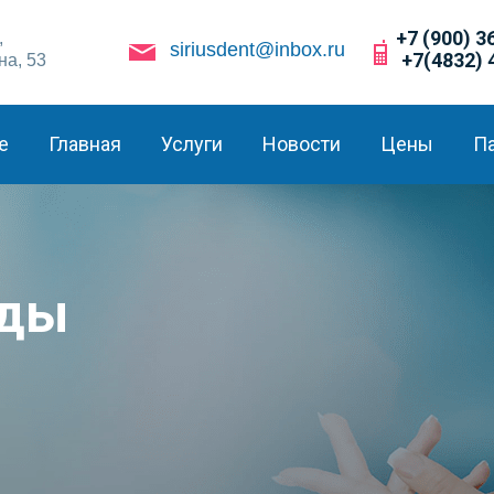
+7 (900) 3
,
siriusdent@inbox.ru
+7(4832) 
на, 53
е
Главная
Услуги
Новости
Цены
П
зды