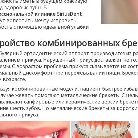
жность иметь в будущем красивую
у, здоровые зубы. В
ссиональной клинике SiriusDent
ут воплотить мечту исправить
ость с помощью идеальной улыбки.
тройство комбинированных бре
булярный ортодонтический аппарат производится из р
влением прикуса. Нарушенный прикус доставляет не тол
емы. С возрастом проблема прикуса сказывается на сос
мальный дискомфорт при пережевывании пищи. Брекет
 возрасте.
ьзуя комбинированные модели, пациент быстрее избави
случае жевать помогают металлические брекеты. С цел
авливают сапфировые или керамические версии брекето
ние шесть зубов. Но металлические брекеты за коротк
льного прикуса.