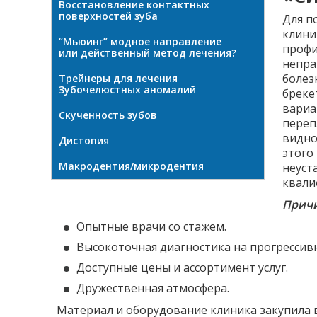
Восстановление контактных
поверхностей зуба
Для п
клини
“Мьюинг” модное направление
профи
или действенный метод лечения?
непра
болез
Трейнеры для лечения
Зубочелюстных аномалий
бреке
вариа
Скученность зубов
переп
видно
Дистопия
этого
Макродентия/микродентия
неуст
квали
Причи
Опытные врачи со стажем.
Высокоточная диагностика на прогрессив
Доступные цены и ассортимент услуг.
Дружественная атмосфера.
Материал и оборудование клиника закупила 