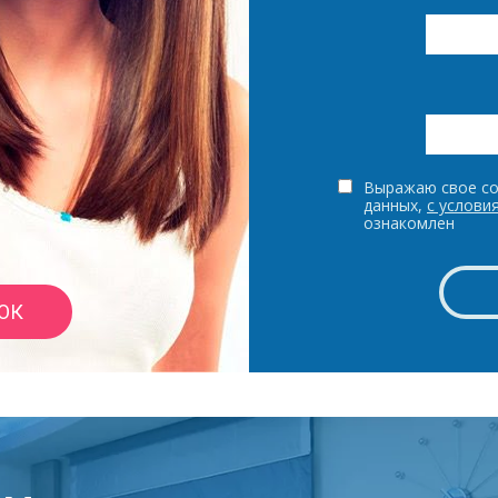
Выражаю свое со
данных,
с услови
ознакомлен
ОК