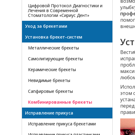
возмо
Цифровой Протокол Диагностики и
улыбк
Лечения в Современной
профе
Стоматологии «Сириус Дент»
помог
внешн
Уход за брекетами
Установка брекет-систем
Ус
Металлические брекеты
Вести
испра
Самолигирующие брекеты
пробл
Керамические брекеты
макси
любом
Невидимые брекеты
Испол
Сапфировые брекеты
этом 
устан
Комбинированные брекеты
перед
прави
Исправление прикуса
Исправление прикуса брекетами
Исправление прикуса пластинками