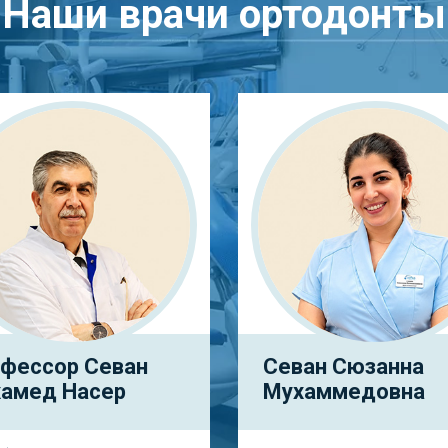
Наши врачи ортодонты
фессор Севан
Севан Сюзанна
амед Насер
Мухаммедовна