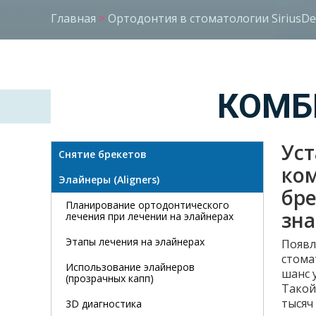
Главная
>
Ортодонтия в стоматологии SiriusDe
КОМБ
Уст
Снятие брекетов
ко
Элайнеры (Aligners)
бре
Планирование ортодонтического
зна
лечения при лечении на элайнерах
Этапы лечения на элайнерах
Появл
стома
Использование элайнеров
шанс 
(прозрачных капп)
Такой
тысяч
3D диагностика