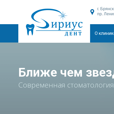
г. Брянск
пр. Лени
О клиник
Ближе чем зве
Современная стоматология