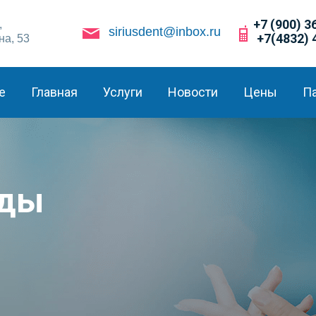
+7 (900) 3
,
siriusdent@inbox.ru
+7(4832) 
на, 53
е
Главная
Услуги
Новости
Цены
П
зды