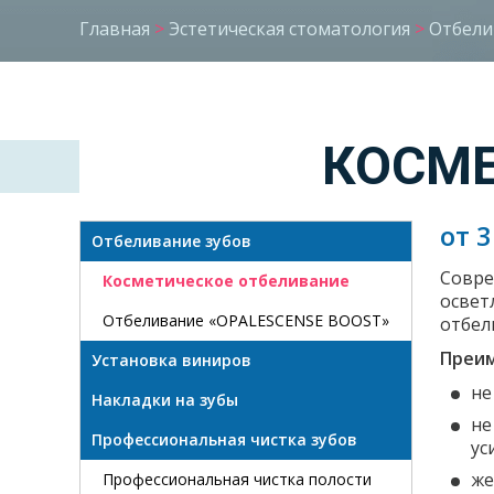
Главная
>
Эстетическая стоматология
>
Отбели
КОСМЕ
от 
Отбеливание зубов
Совре
Косметическое отбеливание
освет
Отбеливание «OPALESCENSE BOOST»
отбел
Преим
Установка виниров
не
Накладки на зубы
не
Профессиональная чистка зубов
ус
же
Профессиональная чистка полости