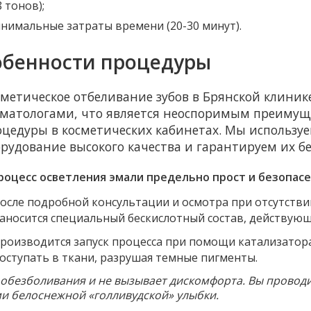
8 тонов);
нимальные затраты времени (20-30 минут).
обенности процедуры
метическое отбеливание зубов в Брянской клиник
оматологами, что является неоспоримым преимущ
оцедуры в косметических кабинетах. Мы использу
рудование высокого качества и гарантируем их б
роцесс осветления эмали предельно прост и безопасе
осле подробной консультации и осмотра при отсутстви
аносится специальный бескислотный состав, действую
роизводится запуск процесса при помощи катализатора
оступать в ткани, разрушая темные пигменты.
 обезболивания и не вызывает дискомфорта. Вы проводи
ми белоснежной «голливудской» улыбки.