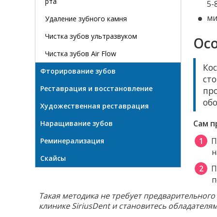
рта
5-
ми
Удаление зубного камня
Чистка зубов ультразвуком
Ос
Чистка зубов Air Flow
Кос
Фторирование зубов
ст
Реставрация и восстановление
пр
обо
Художественная реставрация
Сам п
Наращивание зубов
П
Реминерализация
н
Скайсы
П
п
Такая методика не требует предварительного
клинике SiriusDent и становитесь обладателя