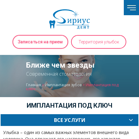
Записаться на прием
Территория улыбок
Ближе чем звезды
Современная стоматология
Главная
>
Имплантация зубов
>
Имплантация под
ключ
ИМПЛАНТАЦИЯ ПОД КЛЮЧ
ВСЕ УСЛУГИ
Улыбка – один из самых важных элементов внешнего вида
человека. Она отражает его настроение, его характер.